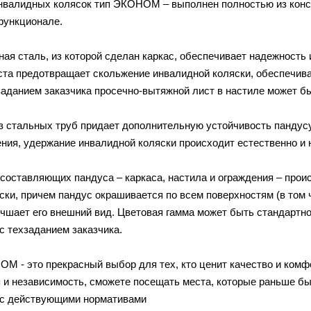
нвалидных колясок тип ЭКОНОМ – выполнен полностью из конс
функционале.
ая сталь, из которой сделан каркас, обеспечивает надежность 
ста предотвращает скольжение инвалидной коляски, обеспечивая
заданием заказчика просечно-вытяжной лист в настиле может б
з стальных труб придает дополнительную устойчивость пандус
ения, удержание инвалидной коляски происходит естественно и 
составляющих пандуса – каркаса, настила и ограждения – проис
ски, причем пандус окрашивается по всем поверхностям (в том 
чшает его внешний вид. Цветовая гамма может быть стандартной
с техзаданием заказчика.
М - это прекрасный выбор для тех, кто ценит качество и комф
 и независимость, сможете посещать места, которые раньше бы
 с действующими нормативами