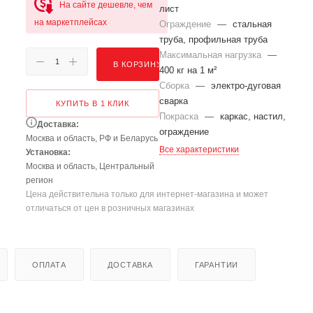
На сайте дешевле, чем
лист
на маркетплейсах
Ограждение
—
стальная
труба, профильная труба
Максимальная нагрузка
—
В КОРЗИНУ
400 кг на 1 м²
Сборка
—
электро-дуговая
сварка
КУПИТЬ В 1 КЛИК
Покраска
—
каркас, настил,
Доставка:
ограждение
Москва и область, РФ и Беларусь
Все характеристики
Установка:
Москва и область, Центральный
регион
Цена действительна только для интернет-магазина и может
отличаться от цен в розничных магазинах
ОПЛАТА
ДОСТАВКА
ГАРАНТИИ