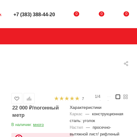
0
0
0
+7 (383) 388-44-20
к
1/4
—
Артикул:
ИП-001
7
22 000
₽
/погонный
Характеристики
Каркас
—
конструкционная
метр
сталь: уголок
В наличии:
много
Настил
—
просечно-
вытяжной лист/ рифленый