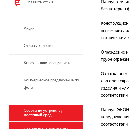
Пандус для и
Оставить отзыв
без потери в 
Конструкционн
Акции
вытяжного ли
техническим 
Отзывы клиентов
Ограждение и
трубе огражд
Консультация специалиста
Окраска всех 
Коммерческое предложение по
два слоя окра
фото
изделия и улу
соответствии 
Пандус ЭКОНО
Советы по устройству
доступной среды
передвижения
соответствии