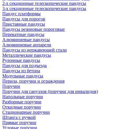
2-х секционные телескопические пандусы
3-х секционные телескопические пандусы
Пандус платформы
Пандусы для порогов
Приставные пандусы
Пандусы резиновые пороговые
Перекатные пандусы
Алюминиевые пандусы
Алюминиевые аппарели
Пандусы из нержавеющей стали
Металлические пандусы
Рулонные пандусы
Пандусы для подъезда
Пандусы из бетона
Модульные пандусы
Перила, поручни и ограждения
Поручни
Поручни для санузлов (поручни для инвалидов)
Напольные поручни
Разборные поручни
Откидные поручни
Стационарные поручни
Штанга с ручкой
Прямые поручни
Угловые поручни