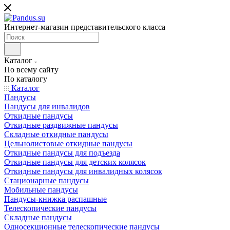
Интернет-магазин представительского класса
Каталог
По всему сайту
По каталогу
Каталог
Пандусы
Пандусы для инвалидов
Откидные пандусы
Откидные раздвижные пандусы
Складные откидные пандусы
Цельнолистовые откидные пандусы
Откидные пандусы для подъезда
Откидные пандусы для детских колясок
Откидные пандусы для инвалидных колясок
Стационарные пандусы
Мобильные пандусы
Пандусы-книжка распашные
Телескопические пандусы
Складные пандусы
Односекционные телескопические пандусы