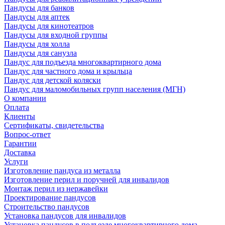
Пандусы для банков
Пандусы для аптек
Пандусы для кинотеатров
Пандусы для входной группы
Пандусы для холла
Пандусы для санузла
Пандус для подъезда многоквартирного дома
Пандус для частного дома и крыльца
Пандус для детской коляски
Пандус для маломобильных групп населения (МГН)
О компании
Оплата
Клиенты
Сертификаты, свидетельства
Вопрос-ответ
Гарантии
Доставка
Услуги
Изготовление пандуса из металла
Изготовление перил и поручней для инвалидов
Монтаж перил из нержавейки
Проектирование пандусов
Строительство пандусов
Установка пандусов для инвалидов
Установка пандусов в подъезде многоквартирного дома