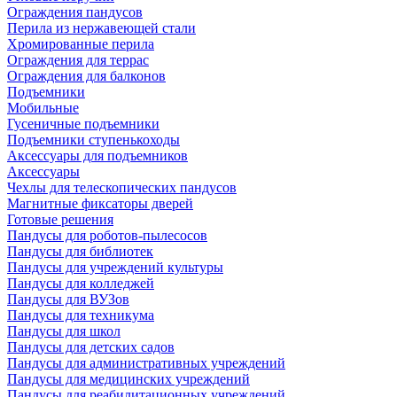
Ограждения пандусов
Перила из нержавеющей стали
Хромированные перила
Ограждения для террас
Ограждения для балконов
Подъемники
Мобильные
Гусеничные подъемники
Подъемники ступенькоходы
Аксессуары для подъемников
Аксессуары
Чехлы для телескопических пандусов
Магнитные фиксаторы дверей
Готовые решения
Пандусы для роботов-пылесосов
Пандусы для библиотек
Пандусы для учреждений культуры
Пандусы для колледжей
Пандусы для ВУЗов
Пандусы для техникума
Пандусы для школ
Пандусы для детских садов
Пандусы для административных учреждений
Пандусы для медицинских учреждений
Пандусы для реабилитационных учреждений