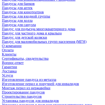
Пандусы для банков
Пандусы для аптек
Пандусы для кинотеатров
Пандусы для входной группы
Пандусы для холла
Пандусы для санузла
Пандус для подъезда многоквартирного дома
Пандус для частного дома и крыльца
Пандус для детской коляски
Пандус для маломобильных групп населения (МГН)
О компании
Оплата
Клиенты
Сертификаты, свидетельства
Вопрос-ответ
Гарантии
Доставка
Услуги
Изготовление пандуса из металла
Изготовление перил и поручней для инвалидов
Монтаж перил из нержавейки
Проектирование пандусов
Строительство пандусов
Установка пандусов для инвалидов
Установка пандусов в подъезде многоквартирного дома