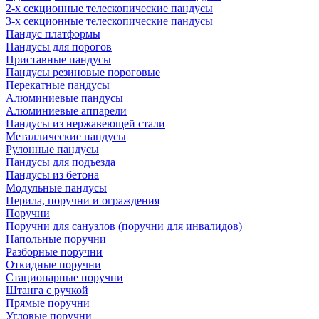
2-х секционные телескопические пандусы
3-х секционные телескопические пандусы
Пандус платформы
Пандусы для порогов
Приставные пандусы
Пандусы резиновые пороговые
Перекатные пандусы
Алюминиевые пандусы
Алюминиевые аппарели
Пандусы из нержавеющей стали
Металлические пандусы
Рулонные пандусы
Пандусы для подъезда
Пандусы из бетона
Модульные пандусы
Перила, поручни и ограждения
Поручни
Поручни для санузлов (поручни для инвалидов)
Напольные поручни
Разборные поручни
Откидные поручни
Стационарные поручни
Штанга с ручкой
Прямые поручни
Угловые поручни