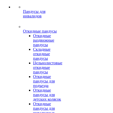
Пандусы для
инвалидов
Откидные пандусы
Откидные
раздвижные
пандусы
Складные
откидные
пандусы
Цельнолистовые
откидные
пандусы
Откидные
пандусы для
подъезда
Откидные
пандусы для
детских колясок
Откидные
пандусы для
инвалидных