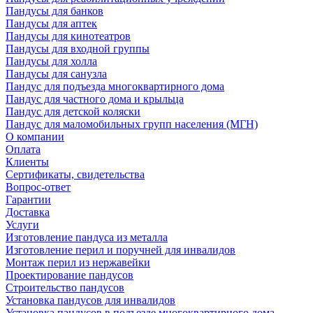
Пандусы для банков
Пандусы для аптек
Пандусы для кинотеатров
Пандусы для входной группы
Пандусы для холла
Пандусы для санузла
Пандус для подъезда многоквартирного дома
Пандус для частного дома и крыльца
Пандус для детской коляски
Пандус для маломобильных групп населения (МГН)
О компании
Оплата
Клиенты
Сертификаты, свидетельства
Вопрос-ответ
Гарантии
Доставка
Услуги
Изготовление пандуса из металла
Изготовление перил и поручней для инвалидов
Монтаж перил из нержавейки
Проектирование пандусов
Строительство пандусов
Установка пандусов для инвалидов
Установка пандусов в подъезде многоквартирного дома