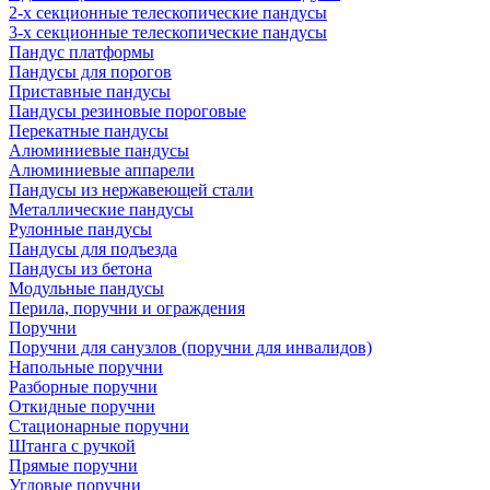
2-х секционные телескопические пандусы
3-х секционные телескопические пандусы
Пандус платформы
Пандусы для порогов
Приставные пандусы
Пандусы резиновые пороговые
Перекатные пандусы
Алюминиевые пандусы
Алюминиевые аппарели
Пандусы из нержавеющей стали
Металлические пандусы
Рулонные пандусы
Пандусы для подъезда
Пандусы из бетона
Модульные пандусы
Перила, поручни и ограждения
Поручни
Поручни для санузлов (поручни для инвалидов)
Напольные поручни
Разборные поручни
Откидные поручни
Стационарные поручни
Штанга с ручкой
Прямые поручни
Угловые поручни