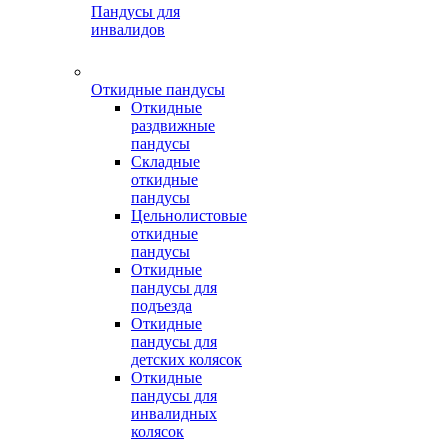
Пандусы для
инвалидов
Откидные пандусы
Откидные
раздвижные
пандусы
Складные
откидные
пандусы
Цельнолистовые
откидные
пандусы
Откидные
пандусы для
подъезда
Откидные
пандусы для
детских колясок
Откидные
пандусы для
инвалидных
колясок