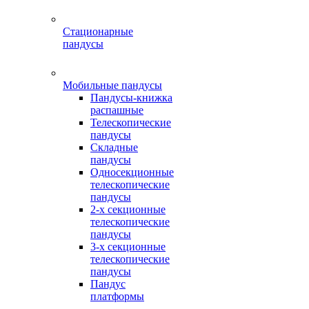
Стационарные
пандусы
Мобильные пандусы
Пандусы-книжка
распашные
Телескопические
пандусы
Складные
пандусы
Односекционные
телескопические
пандусы
2-х секционные
телескопические
пандусы
3-х секционные
телескопические
пандусы
Пандус
платформы