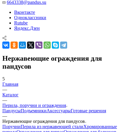
6643338@pandus.su
Вконтакте
Одноклассники
Rutube
Яндекс.Дзен
Нержавеющие ограждения для
пандусов
5
Главная
—
Каталог
—
Перила, поручни и ограждения
Пандусы
Подъемники
Аксессуары
Готовые решения
—
Нержавеющие ограждения для пандусов
Поручни
Перила из нержавеющей стали
Хромированные
перила
Ограждения для террас
Ограждения для балконов