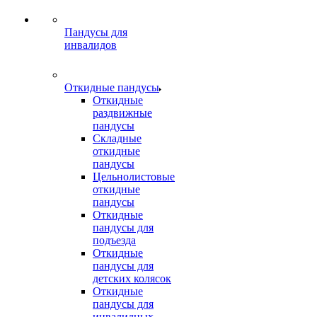
Пандусы для
инвалидов
Откидные пандусы
Откидные
раздвижные
пандусы
Складные
откидные
пандусы
Цельнолистовые
откидные
пандусы
Откидные
пандусы для
подъезда
Откидные
пандусы для
детских колясок
Откидные
пандусы для
инвалидных