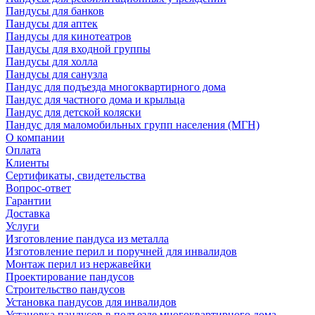
Пандусы для банков
Пандусы для аптек
Пандусы для кинотеатров
Пандусы для входной группы
Пандусы для холла
Пандусы для санузла
Пандус для подъезда многоквартирного дома
Пандус для частного дома и крыльца
Пандус для детской коляски
Пандус для маломобильных групп населения (МГН)
О компании
Оплата
Клиенты
Сертификаты, свидетельства
Вопрос-ответ
Гарантии
Доставка
Услуги
Изготовление пандуса из металла
Изготовление перил и поручней для инвалидов
Монтаж перил из нержавейки
Проектирование пандусов
Строительство пандусов
Установка пандусов для инвалидов
Установка пандусов в подъезде многоквартирного дома