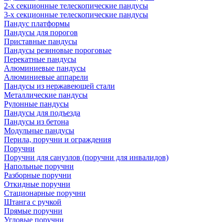
2-х секционные телескопические пандусы
3-х секционные телескопические пандусы
Пандус платформы
Пандусы для порогов
Приставные пандусы
Пандусы резиновые пороговые
Перекатные пандусы
Алюминиевые пандусы
Алюминиевые аппарели
Пандусы из нержавеющей стали
Металлические пандусы
Рулонные пандусы
Пандусы для подъезда
Пандусы из бетона
Модульные пандусы
Перила, поручни и ограждения
Поручни
Поручни для санузлов (поручни для инвалидов)
Напольные поручни
Разборные поручни
Откидные поручни
Стационарные поручни
Штанга с ручкой
Прямые поручни
Угловые поручни