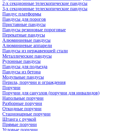
2-х секционные телескопические пандусы
3-х секционные телескопические пандусы
Пандус платформы
Пандусы для порогов
Приставные пандусы
Пандусы резиновые пороговые
Перекатные пандусы
Алюминиевые пандусы
Алюминиевые аппарели
Пандусы из нержавеющей стали
Металлические пандусы
Рулонные пандусы
Пандусы для подъезда
Пандусы из бетона
Модульные пандусы
Перила, поручни и ограждения
Поручни
Поручни для санузлов (поручни для инвалидов)
Напольные поручни
Разборные поручни
Откидные поручни
Стационарные поручни
Штанга с ручкой
Прямые поручни
Угловые поручни