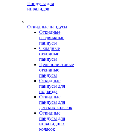
Пандусы для
инвалидов
Откидные пандусы
Откидные
раздвижные
пандусы
Складные
откидные
пандусы
Цельнолистовые
откидные
пандусы
Откидные
пандусы для
подъезда
Откидные
пандусы для
детских колясок
Откидные
пандусы для
инвалидных
колясок