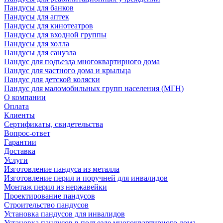
Пандусы для банков
Пандусы для аптек
Пандусы для кинотеатров
Пандусы для входной группы
Пандусы для холла
Пандусы для санузла
Пандус для подъезда многоквартирного дома
Пандус для частного дома и крыльца
Пандус для детской коляски
Пандус для маломобильных групп населения (МГН)
О компании
Оплата
Клиенты
Сертификаты, свидетельства
Вопрос-ответ
Гарантии
Доставка
Услуги
Изготовление пандуса из металла
Изготовление перил и поручней для инвалидов
Монтаж перил из нержавейки
Проектирование пандусов
Строительство пандусов
Установка пандусов для инвалидов
Установка пандусов в подъезде многоквартирного дома