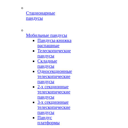
Стационарные
пандусы
Мобильные пандусы
Пандусы-книжка
распашные
Телескопические
пандусы
Складные
пандусы
Односекционные
телескопические
пандусы
2-х секционные
телескопические
пандусы
3-х секционные
телескопические
пандусы
Пандус
платформы